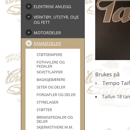
ELEKTRISK ANLEGG
VERKTØY, UTSTYR, OLJE
OG FETT
MOTORDELER
RAMMEDELER
STØTDEMPERE
FOTHVILERE OG
PEDALER
SKVETTLAPPER
Brukes på
BAGASJEBÆRERE
Tempo Taif
SETER OG DELER
FORGAFLER OG DELER
Taifun 18 tan
STYRELAGER
STØTTER
BREMSEPEDALER OG
DELER
SKJERMSTIVERE M.M.