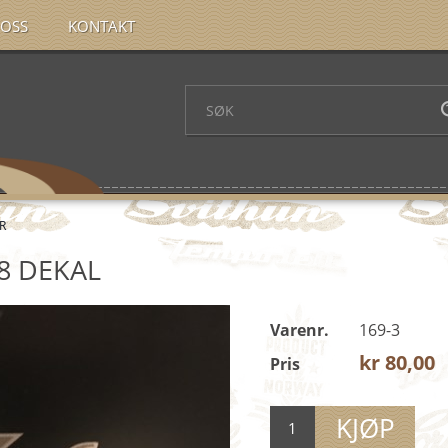
OSS
KONTAKT
R
8 DEKAL
Varenr.
169-3
kr 80,00
Pris