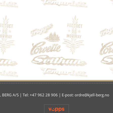
 BERG A/S | Tel: +47 962 28 906 | E-post: ordre@kjell-berg.no