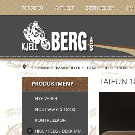
FORSIDEN
AKTUELT
BETINGELSER
OM 
<
<
<
Forsiden
RAMMEDELER
DEKALER OG KLISTREMERKE
TAIFUN 1
PRODUKTMENY
NYE VARER
NOS (new old stock)
KONTROLLKORT
HJUL / FELG / DEKK MM.