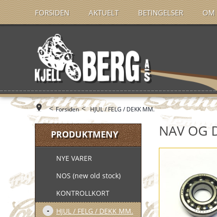
FORSIDEN
AKTUELT
BETINGELSER
OM 
<
<
Forsiden
HJUL / FELG / DEKK MM.
NAV OG 
PRODUKTMENY
NYE VARER
NOS (new old stock)
KONTROLLKORT
HJUL / FELG / DEKK MM.