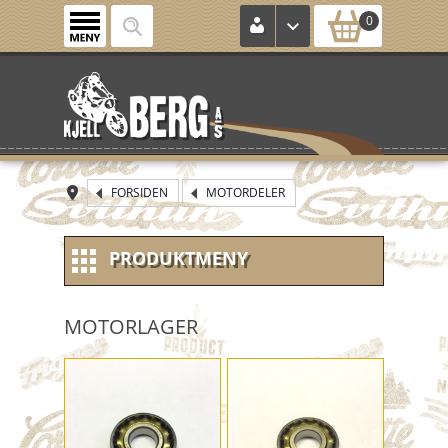
0
FORSIDEN
MOTORDELER
PRODUKTMENY
NYE VARER
MOTORLAGER
NOS (new old stock)
KONTROLLKORT
HJUL / FELG / DEKK MM.