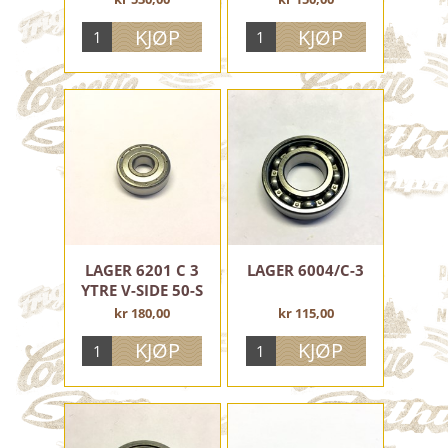
GIR DELER MC
MOTOR MINARELLI
RAMMEDELER
EKSOS
KJEDEDRIFT
TRYKKESAKER, MERKER, PLAKATER
MM.
Utgåtte varer på lager
LAGER 6201 C 3
LAGER 6004/C-3
WIRE
YTRE V-SIDE 50-S
kr 180,00
kr 115,00
TILBEHØR OG BEKLEDNING
Brukte deler