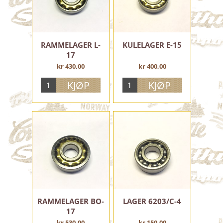
ELEKTRISK ANLEGG
VERKTØY, UTSTYR, OLJE OG FETT
MOTORDELER
RAMMELAGER L-
KULELAGER E-15
17
STEMPLER MOPED
kr 430,00
kr 400,00
STEMPELFJÆRER MC
STEMPELFJÆRER MOPED
VEIVER OG DELER
STEMPLER MC
KICK ARMER OG GIRPEDALER
FORGASSER
SACHS ØVRIG
PAKNINGER
SIMMERINGER
CLUTCH
MOTORLAGER
RAMMELAGER BO-
LAGER 6203/C-4
17
GIR DELER MOPED
kr 530,00
kr 150,00