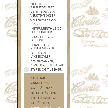
SIDE OG
RAMMEDEKSLER
KJEDEKASSER OG
VERKTØYBOKSER
VELTEBØYLER OG
BESLAG
INSTRUMENTHUS OG
SPEEDOMETER
BAKGAFLER OG
FORINGER
DEKALER OG
KLISTREMERKER
LØFTE- OG
LYKTEBØYLER
BENSINTANKER,
KRANER OG TILBEHØR
STYRER OG TILBEHØR
STYRERØR
GUMMIHOLKER
GASSHÅNDTAK
BREMSEHÅNDTAK
CLUTCH HÅNDTAK
GIRHÅNDTAK