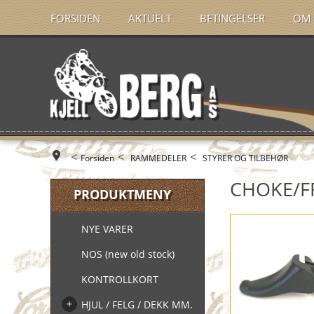
FORSIDEN
AKTUELT
BETINGELSER
OM 
<
<
<
Forsiden
RAMMEDELER
STYRER OG TILBEHØR
CHOKE/F
PRODUKTMENY
NYE VARER
NOS (new old stock)
KONTROLLKORT
HJUL / FELG / DEKK MM.