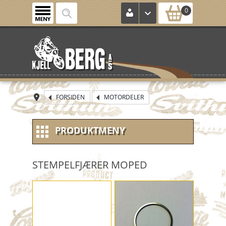
0
FORSIDEN
MOTORDELER
PRODUKTMENY
NYE VARER
STEMPELFJÆRER MOPED
NOS (new old stock)
KONTROLLKORT
HJUL / FELG / DEKK MM.