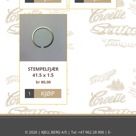
STEMPELFJÆR
41.5 x 1.5
kr 80,00
© 2026 | KJELL BERG A/S | Tel: +47 962 28 906 | E-