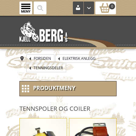
0
FORSIDEN
ELEKTRISK ANLEGG
TENNINGSDELER
PRODUKTMENY
NYE VARER
TENNSPOLER OG COILER
NOS (new old stock)
KONTROLLKORT
HJUL / FELG / DEKK MM.