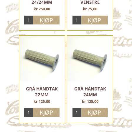
24/24MM
VENSTRE
KJEDEKASSER OG VERKTØYBOKSER
kr 250,00
kr 75,00
VELTEBØYLER OG BESLAG
INSTRUMENTHUS OG SPEEDOMETER
BAKGAFLER OG FORINGER
DEKALER OG KLISTREMERKER
LØFTE- OG LYKTEBØYLER
BENSINTANKER, KRANER OG TILBEHØR
STYRER OG TILBEHØR
STYRERØR
GUMMIHOLKER
GASSHÅNDTAK
BREMSEHÅNDTAK
GRÅ HÅNDTAK
GRÅ HÅNDTAK
22MM
24MM
CLUTCH HÅNDTAK
GIRHÅNDTAK
kr 125,00
kr 125,00
CHOKE/FRI HÅNDTAK
SPEIL
SKJERMER