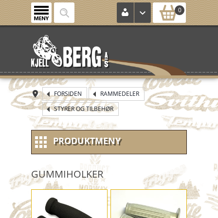
0
FORSIDEN
RAMMEDELER
STYRER OG TILBEHØR
PRODUKTMENY
NYE VARER
GUMMIHOLKER
NOS (new old stock)
KONTROLLKORT
HJUL / FELG / DEKK MM.