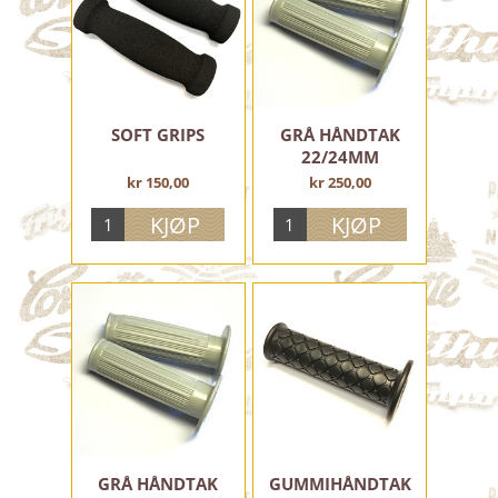
ELEKTRISK ANLEGG
VERKTØY, UTSTYR, OLJE OG FETT
MOTORDELER
SOFT GRIPS
GRÅ HÅNDTAK
22/24MM
RAMMEDELER
kr 150,00
kr 250,00
STØTDEMPERE
FOTHVILERE OG PEDALER
SKVETTLAPPER
BAGASJEBÆRERE
SETER OG DELER
FORGAFLER OG DELER
STYRELAGER
STØTTER
BREMSEPEDALER OG DELER
SKJERMSTIVERE M.M.
GRÅ HÅNDTAK
GUMMIHÅNDTAK
SIDE OG RAMMEDEKSLER