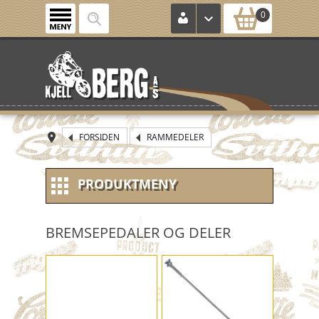
0
FORSIDEN
RAMMEDELER
PRODUKTMENY
NYE VARER
BREMSEPEDALER OG DELER
NOS (new old stock)
KONTROLLKORT
HJUL / FELG / DEKK MM.