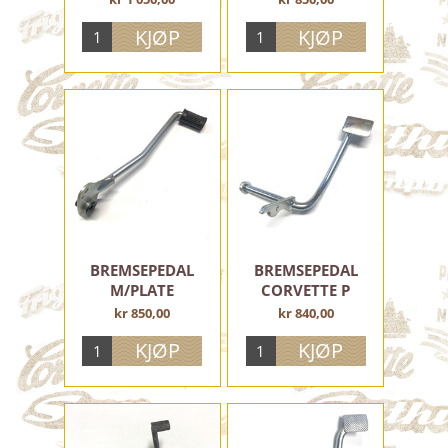
VELTEBØYLER OG BESLAG
INSTRUMENTHUS OG SPEEDOMETER
BAKGAFLER OG FORINGER
DEKALER OG KLISTREMERKER
LØFTE- OG LYKTEBØYLER
BENSINTANKER, KRANER OG TILBEHØR
STYRER OG TILBEHØR
SKJERMER
SCOOTERSKJOLD OG UTSTYR
SKILTHOLDERE
BREMSEPEDAL
BREMSEPEDAL
M/PLATE
CORVETTE P
EKSOS
kr 850,00
kr 840,00
KJEDEDRIFT
TRYKKESAKER, MERKER, PLAKATER
MM.
Utgåtte varer på lager