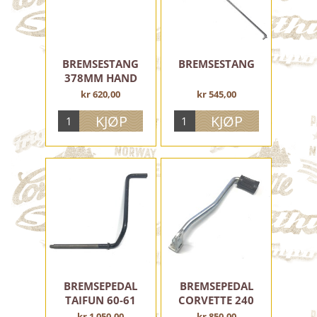
ELEKTRISK ANLEGG
VERKTØY, UTSTYR, OLJE OG FETT
MOTORDELER
BREMSESTANG
BREMSESTANG
378MM HAND
RAMMEDELER
kr 620,00
kr 545,00
STØTDEMPERE
FOTHVILERE OG PEDALER
SKVETTLAPPER
BAGASJEBÆRERE
SETER OG DELER
FORGAFLER OG DELER
STYRELAGER
STØTTER
BREMSEPEDALER OG DELER
SKJERMSTIVERE M.M.
BREMSEPEDAL
BREMSEPEDAL
SIDE OG RAMMEDEKSLER
TAIFUN 60-61
CORVETTE 240
KJEDEKASSER OG VERKTØYBOKSER
kr 1 050,00
kr 850,00