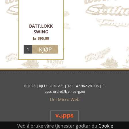
ELEKTRISK ANLEGG
FRONTLYKTER OG DELER
BAKLYKTER, REFLEKSER OG DELER
BATT.LOKK
BATTERIER
SWING
DIMBRYTERE
kr 395,00
BREMSELYSBRYTERE
LYSPÆRER
ØVRIG ELEKTRISK
TENNINGSDELER
SIGNALHORN
BLINKLYS
© 2026 | KJELL BERG A/S | Tel: +47 962 28 906 | E-
post: ordre@kjell-berg.no
VERKTØY, UTSTYR, OLJE OG FETT
Uni Micro Web
MOTORDELER
RAMMEDELER
Ved å bruke våre tjenester godtar du
Cookie
EKSOS