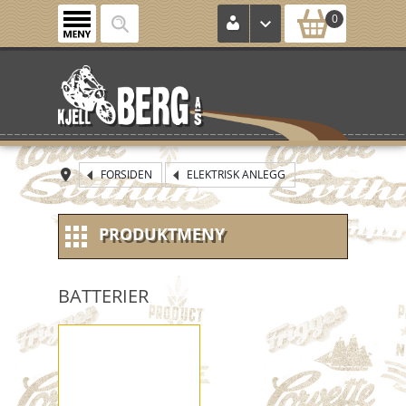
0
FORSIDEN
ELEKTRISK ANLEGG
PRODUKTMENY
NYE VARER
BATTERIER
NOS (new old stock)
KONTROLLKORT
HJUL / FELG / DEKK MM.