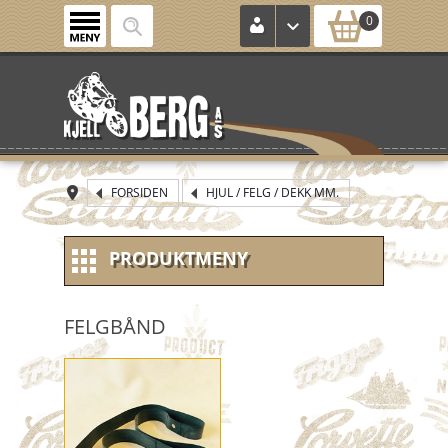
0
FORSIDEN
HJUL / FELG / DEKK MM.
PRODUKTMENY
NYE VARER
FELGBÅND
NOS (new old stock)
KONTROLLKORT
HJUL / FELG / DEKK MM.