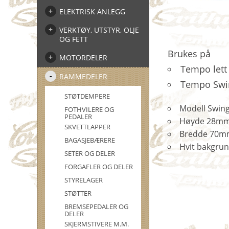
ELEKTRISK ANLEGG
VERKTØY, UTSTYR, OLJE
OG FETT
Brukes på
MOTORDELER
Tempo lett
RAMMEDELER
Tempo Swin
STØTDEMPERE
Modell Swing
FOTHVILERE OG
PEDALER
Høyde 28m
SKVETTLAPPER
Bredde 70
BAGASJEBÆRERE
Hvit bakgru
SETER OG DELER
FORGAFLER OG DELER
STYRELAGER
STØTTER
BREMSEPEDALER OG
DELER
SKJERMSTIVERE M.M.