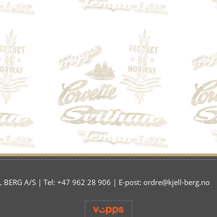
 BERG A/S | Tel: +47 962 28 906 | E-post: ordre@kjell-berg.no