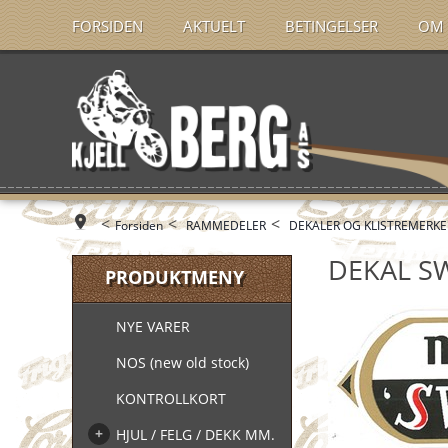
FORSIDEN
AKTUELT
BETINGELSER
OM 
<
<
<
Forsiden
RAMMEDELER
DEKALER OG KLISTREMERKE
DEKAL S
PRODUKTMENY
NYE VARER
NOS (new old stock)
KONTROLLKORT
HJUL / FELG / DEKK MM.