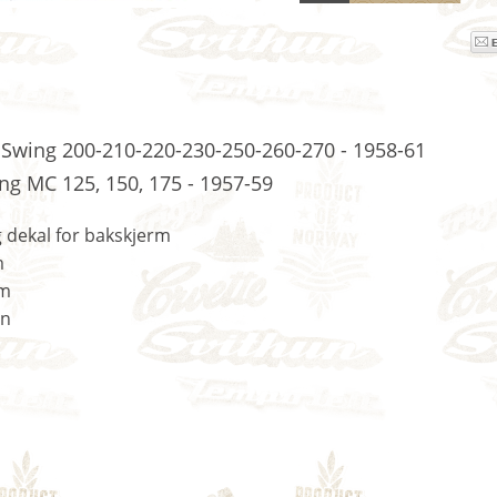
 Swing 200-210-220-230-250-260-270 - 1958-61
g MC 125, 150, 175 - 1957-59
 dekal for bakskjerm
m
mm
nn