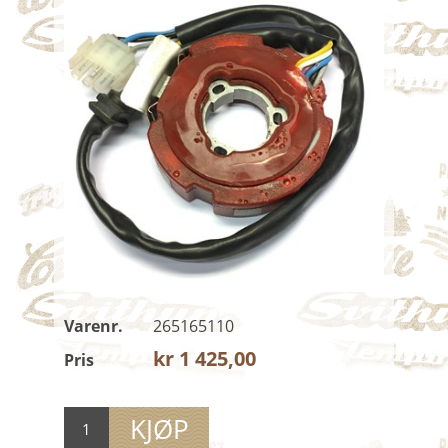
HJUL / FELG / DEKK MM.
ELEKTRISK ANLEGG
FRONTLYKTER OG DELER
BAKLYKTER, REFLEKSER OG DELER
BATTERIER
DIMBRYTERE
BREMSELYSBRYTERE
LYSPÆRER
ØVRIG ELEKTRISK
TENNINGSDELER
TENNPLUGGER
Varenr.
265165110
KONDENSATORER
kr 1 425,00
Pris
STIFTER
TENNSPOLER OG COILER
ØVRIGE TENNINGSDELER
SIGNALHORN