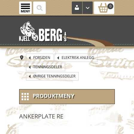
0
FORSIDEN
ELEKTRISK ANLEGG
TENNINGSDELER
ØVRIGE TENNINGSDELER
PRODUKTMENY
NYE VARER
ANKERPLATE RE
NOS (new old stock)
KONTROLLKORT